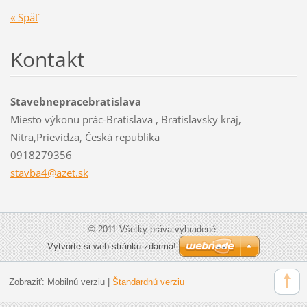
« Späť
Kontakt
Stavebnepracebratislava
Miesto výkonu prác-Bratislava , Bratislavsky kraj,
Nitra,Prievidza, Česká republika
0918279356
stavba4@
azet.sk
© 2011 Všetky práva vyhradené.
Vytvorte si web stránku zdarma!
Zobraziť:
Mobilnú verziu
|
Štandardnú verziu