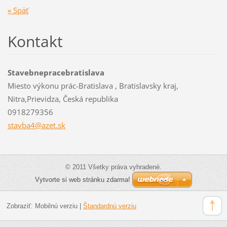
« Späť
Kontakt
Stavebnepracebratislava
Miesto výkonu prác-Bratislava , Bratislavsky kraj,
Nitra,Prievidza, Česká republika
0918279356
stavba4@
azet.sk
© 2011 Všetky práva vyhradené.
Vytvorte si web stránku zdarma!
Zobraziť:
Mobilnú verziu
|
Štandardnú verziu